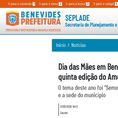
Secretaria de Planejamento e D
Ir para o conteúdo
1
Ir para o menu
2
Ir para a busca
3
Ir para o rodapé
4
SEPLADE
Secretaria de Planejamento e
Início
Notícias
Dia das Mães em Ben
quinta edição do Am
O tema deste ano foi “Seme
e a sede do município
11/05/2026 14h11
Secom