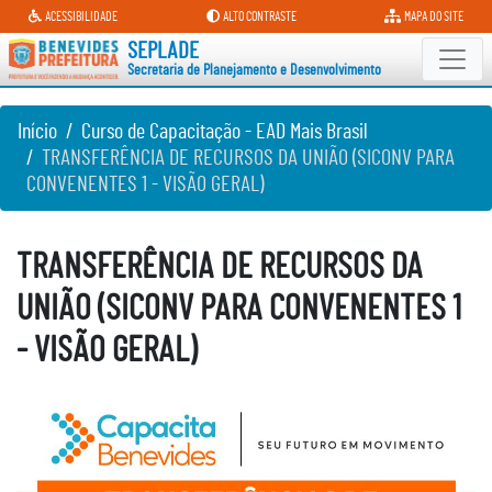
Secretaria de Planejamento e D
ACESSIBILIDADE
ALTO CONTRASTE
MAPA DO SITE
SEPLADE
Secretaria de Planejamento e Desenvolvimento
Início
Curso de Capacitação - EAD Mais Brasil
TRANSFERÊNCIA DE RECURSOS DA UNIÃO (SICONV PARA
CONVENENTES 1 - VISÃO GERAL)
TRANSFERÊNCIA DE RECURSOS DA
UNIÃO (SICONV PARA CONVENENTES 1
- VISÃO GERAL)